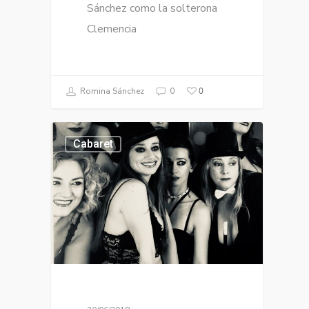
Sánchez como la solterona
Clemencia
0
Romina Sánchez
0
Cabaret