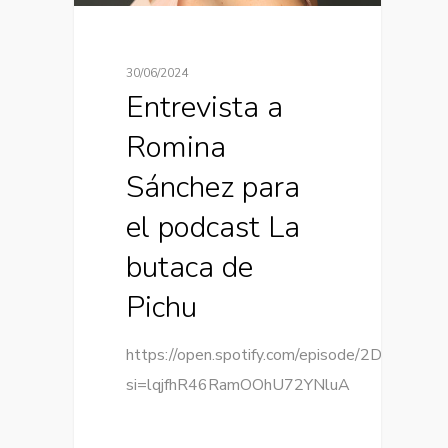
30/06/2024
Entrevista a
Romina
Sánchez para
el podcast La
butaca de
Pichu
https://open.spotify.com/episode/2D4DJaw
si=lqjfhR46RamOOhU72YNluA