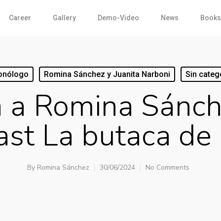
Career
Gallery
Demo-Video
News
Books
nólogo
Romina Sánchez y Juanita Narboni
Sin categ
a a Romina Sánch
st La butaca de
By
Romina Sánchez
30/06/2024
No Comments