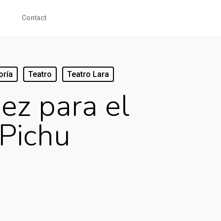
Contact
oría
Teatro
Teatro Lara
ez para el
 Pichu