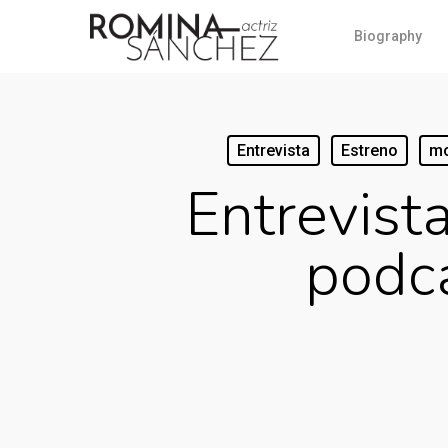
Biography
Entrevista
Estreno
mo
Entrevist
podca