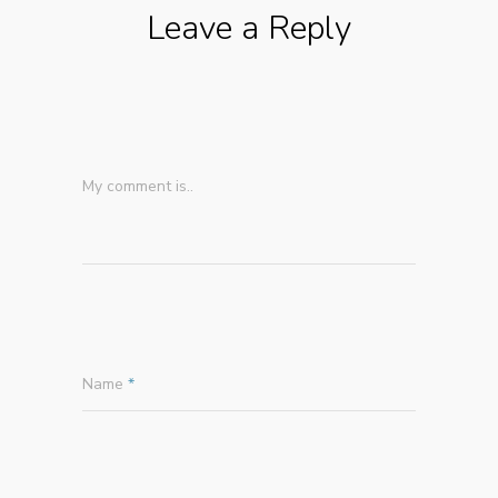
Leave a Reply
My comment is..
Name
*