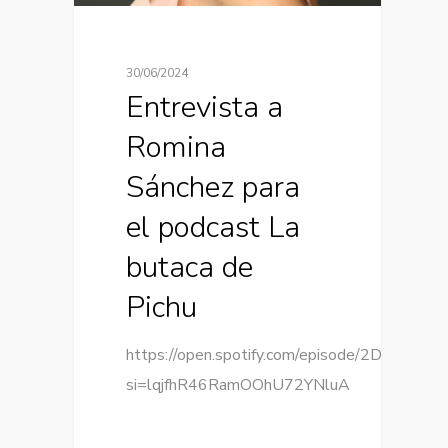
30/06/2024
Entrevista a
Romina
Sánchez para
el podcast La
butaca de
Pichu
https://open.spotify.com/episode/2D4DJaw
si=lqjfhR46RamOOhU72YNluA