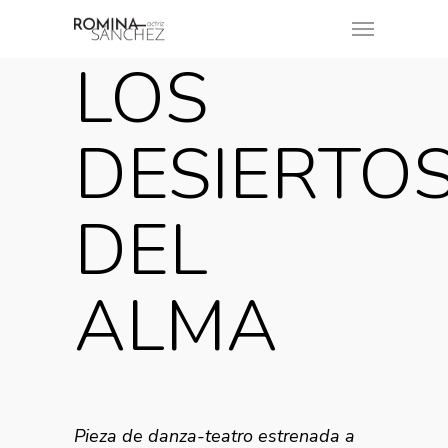
LOS
DESIERTO
DEL
ALMA
Pieza de danza-teatro estrenada a